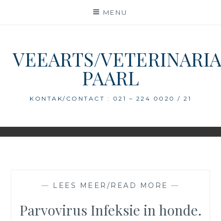
Skip
MENU
to
content
VEEARTS/VETERINARI
PAARL
KONTAK/CONTACT : 021 – 224 0020 / 21
—
LEES MEER/READ MORE
—
Parvovirus Infeksie in honde.