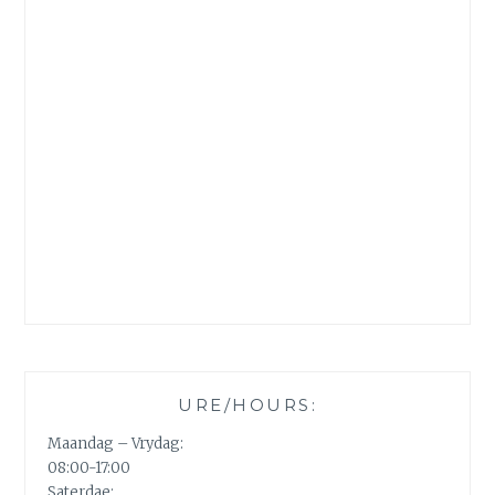
URE/HOURS:
Maandag – Vrydag:
08:00-17:00
Saterdae: